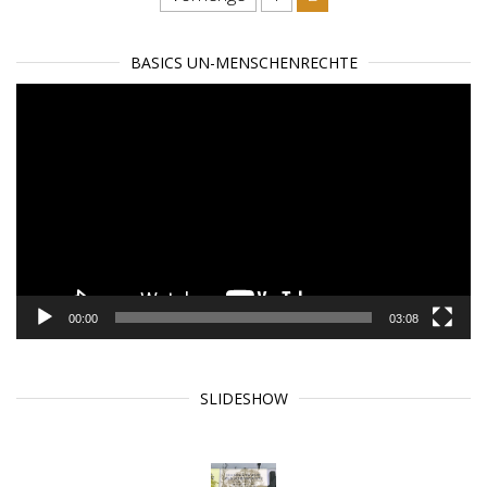
Beitragsnavigation
BASICS UN-MENSCHENRECHTE
Video-
Player
00:00
03:08
SLIDESHOW