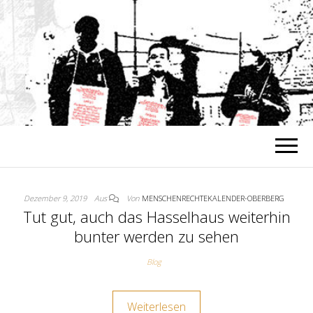
MENSCHENREC
Alle Menschen sind gleich an Würde
und Rechten
OBE
Dezember 9, 2019
Aus
Von
MENSCHENRECHTEKALENDER-OBERBERG
Tut gut, auch das Hasselhaus weiterhin
bunter werden zu sehen
Blog
Weiterlesen