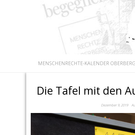
MENSC
Alle Menschen sind gleich an W
MENSCHENRECHTE-KALENDER OBERBERG
Die Tafel mit den 
Dezember 9, 2019
A