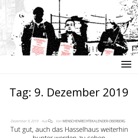
MENSCHENREC
Alle Menschen sind gleich an Würde
und Rechten
OBE
Tag:
9. Dezember 2019
Dezember 9, 2019
Aus
Von
MENSCHENRECHTEKALENDER-OBERBERG
Tut gut, auch das Hasselhaus weiterhin
bunter werden zu sehen