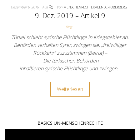
Dezember 9, 2019
Aus
Von
MENSCHENRECHTEKALENDER-OBERBERG
9. Dez. 2019 – Artikel 9
Blog
Türkei schiebt syrische Flüchtlinge in Kriegsgebiet ab.
Behörden verhaften Syrer, zwingen sie, „freiwilliger
Rückkehr“ zuzustimmen (Beirut) –
Die türkischen Behörden
inhaftieren syrische Flüchtlinge und zwingen…
Weiterlesen
BASICS UN-MENSCHENRECHTE
Video-