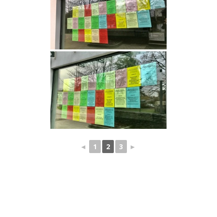
◄
1
2
3
►