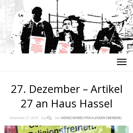
MENSCHENREC
Alle Menschen sind gleich an Würde
und Rechten
OBE
27. Dezember – Artikel
27 an Haus Hassel
Dezember 27, 2019
Aus
Von
MENSCHENRECHTEKALENDER-OBERBERG