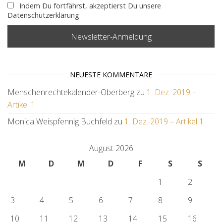
Indem Du fortfährst, akzeptierst Du unsere
Datenschutzerklärung.
NEUESTE KOMMENTARE
Menschenrechtekalender-Oberberg
zu
1. Dez. 2019 –
Artikel 1
Monica Weispfennig Buchfeld
zu
1. Dez. 2019 – Artikel 1
August 2026
M
D
M
D
F
S
S
1
2
3
4
5
6
7
8
9
10
11
12
13
14
15
16